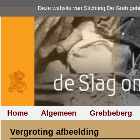
Deze website van Stichting De Greb gebruikt
cookies
om bezoekersaan
Home
Algemeen
Grebbeberg
Betuwestelling
Vergroting afbeelding