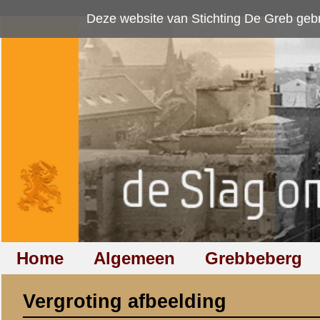
Deze website van Stichting De Greb gebruikt
cookies
om bezoekersaan
Home
Algemeen
Grebbeberg
Betuwestelling
Vergroting afbeelding