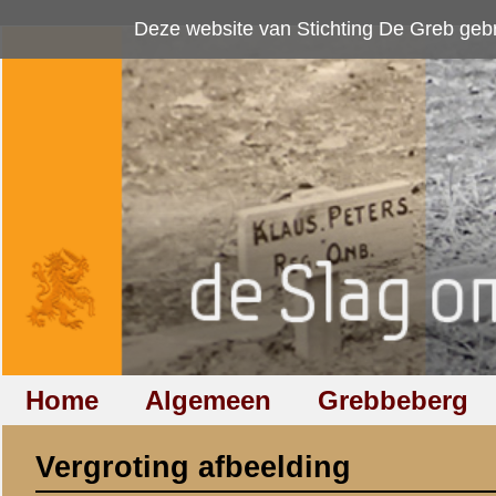
Deze website van Stichting De Greb gebruikt
cookies
om bezoekersaan
Home
Algemeen
Grebbeberg
Betuwestelling
Vergroting afbeelding