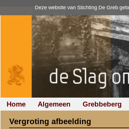
Deze website van Stichting De Greb gebruikt
cookies
om bezoekersaan
Home
Algemeen
Grebbeberg
Betuwestelling
Vergroting afbeelding