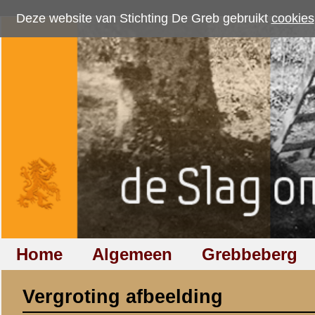
Deze website van Stichting De Greb gebruikt
cookies
om bezoekersaantallen te me
Home
Algemeen
Grebbeberg
Betuwestelling
Vergroting afbeelding