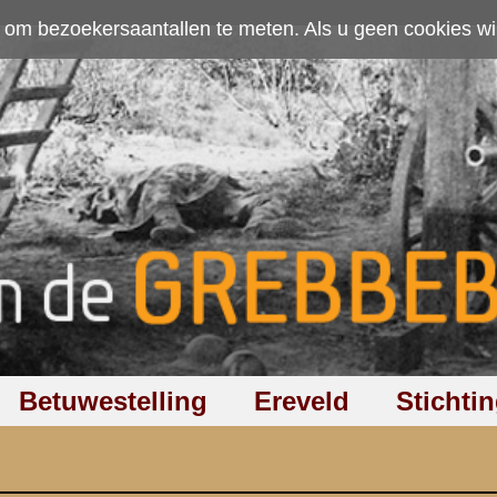
ten. Als u geen cookies wilt toestaan kunt u
hier klikken
.
Accepteer cookies
Ereveld
Stichting
Discussiegroep
Zoeken
Hel