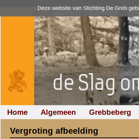
Deze website van Stichting De Greb gebruikt
cookies
om bezoekersaan
Home
Algemeen
Grebbeberg
Betuwestelling
Vergroting afbeelding