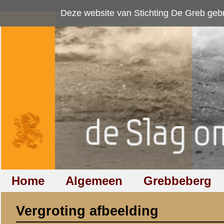
Deze website van Stichting De Greb gebruikt
cookies
om bezoekersaan
Home
Algemeen
Grebbeberg
Betuwestelling
Vergroting afbeelding