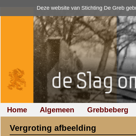
Deze website van Stichting De Greb gebruikt
cookies
om bezoekersaan
Home
Algemeen
Grebbeberg
Betuwestelling
Vergroting afbeelding