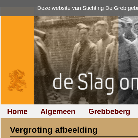
Deze website van Stichting De Greb gebruikt
cookies
om bezoekersaan
Home
Algemeen
Grebbeberg
Betuwestelling
Vergroting afbeelding