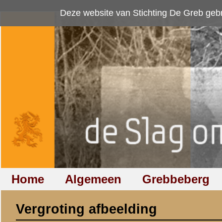
Deze website van Stichting De Greb gebruikt
cookies
om bezoekersaan
Home
Algemeen
Grebbeberg
Betuwestelling
Vergroting afbeelding