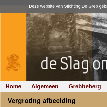
Deze website van Stichting De Greb gebruikt
cookies
om bezoekersaan
Home
Algemeen
Grebbeberg
Betuwestelling
Vergroting afbeelding