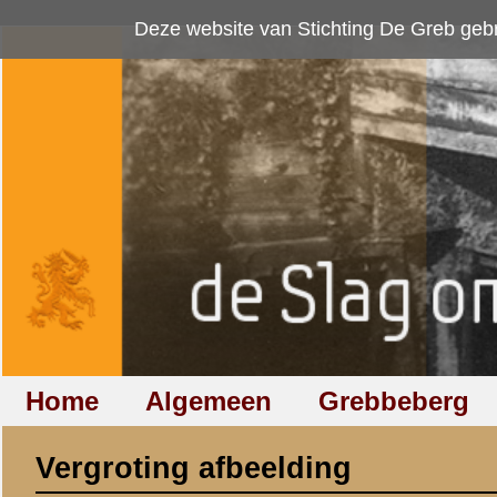
Deze website van Stichting De Greb gebruikt
cookies
om bezoekersaan
Home
Algemeen
Grebbeberg
Betuwestelling
Vergroting afbeelding