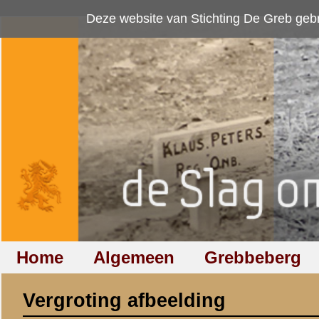
Deze website van Stichting De Greb gebruikt
cookies
om bezoekersaan
Home
Algemeen
Grebbeberg
Betuwestelling
Vergroting afbeelding