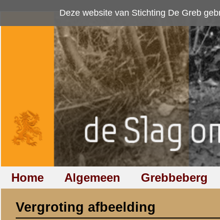
Deze website van Stichting De Greb gebruikt
cookies
om bezoekersaan
Home
Algemeen
Grebbeberg
Betuwestelling
Vergroting afbeelding