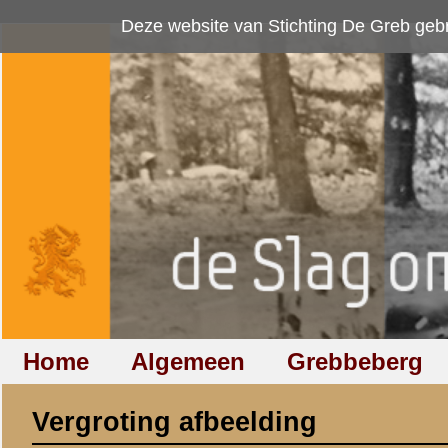
Deze website van Stichting De Greb gebruikt
cookies
om bezoekersaan
Home
Algemeen
Grebbeberg
Betuwestelling
Vergroting afbeelding