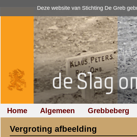
Deze website van Stichting De Greb gebruikt
cookies
om bezoekersaan
Home
Algemeen
Grebbeberg
Betuwestelling
Vergroting afbeelding