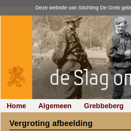
Deze website van Stichting De Greb gebruikt
cookies
om bezoekersaan
Home
Algemeen
Grebbeberg
Betuwestelling
Vergroting afbeelding