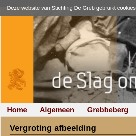
Deze website van Stichting De Greb gebruikt
cookies
om bezoekersaantallen te me
Home
Algemeen
Grebbeberg
Betuwestelling
Vergroting afbeelding