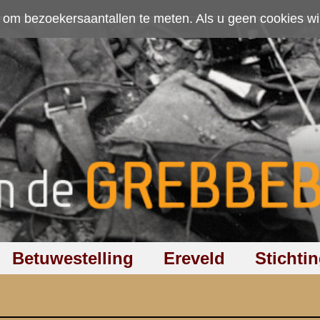
ten. Als u geen cookies wilt toestaan kunt u
hier klikken
.
Accepteer cookies
Ereveld
Stichting
Discussiegroep
Zoeken
Hel