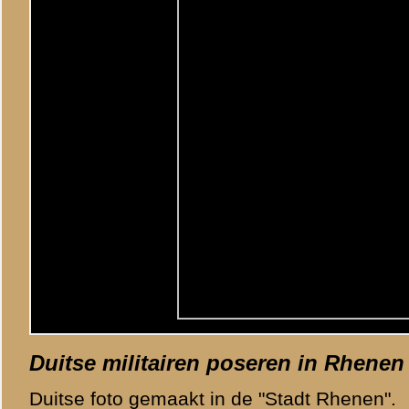
»
Lees de gebruiksvoorwaarden
«
Vorige afbeelding
Categorie
Grebbeberg / Fot
© 1998-2026
Stichting De Greb
|
Overzicht recente aanvullingen
|
Gebruiksvoor