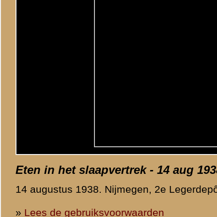
«
Vorige afbeelding
Categorie
Grebbeberg /
© 1998-2026
Stichting De Greb
|
Overzicht recente aanvullingen
|
Gebruiksvoor