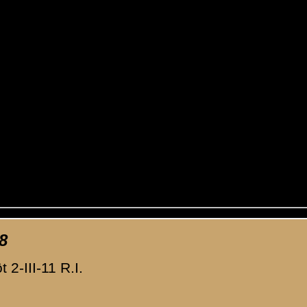
 Foto's /
2-III-11 R.I.
(
7
afbeeldingen)
Volg
waarden
|
Begrippenlijst
|
Veelgestelde vragen
|
Afkortingen