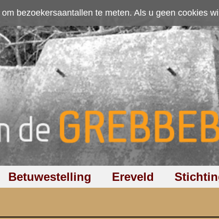
ten. Als u geen cookies wilt toestaan kunt u
hier klikken
.
Accepteer cookies
Ereveld
Stichting
Discussiegroep
Zoeken
Hel