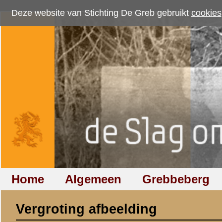
Deze website van Stichting De Greb gebruikt
cookies
om bezoekersaantallen te me
Home
Algemeen
Grebbeberg
Betuwestelling
Vergroting afbeelding