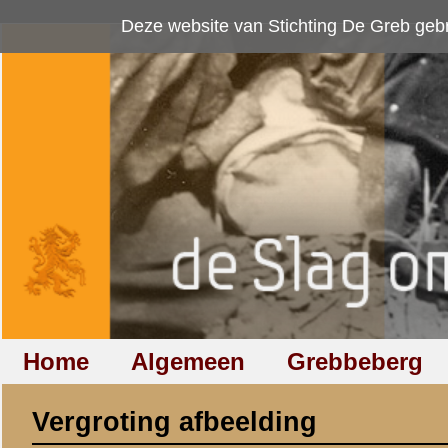
Deze website van Stichting De Greb gebruikt
cookies
om bezoekersaan
Home
Algemeen
Grebbeberg
Betuwestelling
Vergroting afbeelding