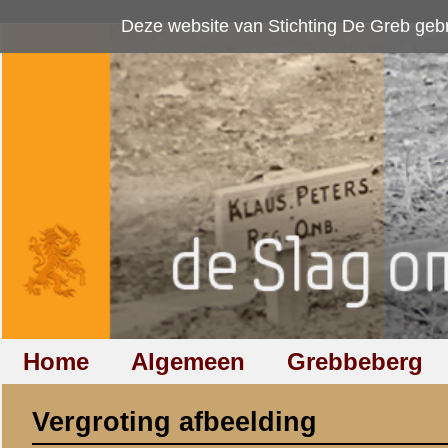
Deze website van Stichting De Greb gebruikt
cookies
om bezoekersaan
Home
Algemeen
Grebbeberg
Betuwestelling
Vergroting afbeelding