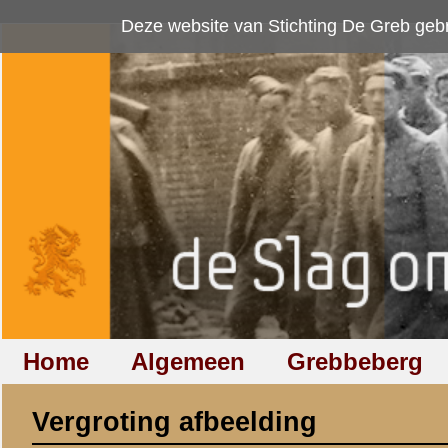
Deze website van Stichting De Greb gebruikt
cookies
om bezoekersaan
Home
Algemeen
Grebbeberg
Betuwestelling
Vergroting afbeelding