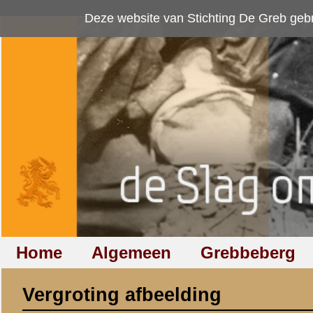
Deze website van Stichting De Greb gebruikt
cookies
om bezoekersaan
Home
Algemeen
Grebbeberg
Betuwestelling
Vergroting afbeelding