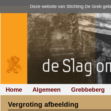
Deze website van Stichting De Greb gebruikt
cookies
om bezoekersaan
Home
Algemeen
Grebbeberg
Betuwestelling
Vergroting afbeelding