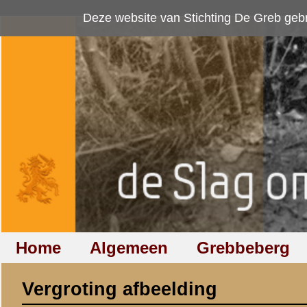
Deze website van Stichting De Greb gebruikt
cookies
om bezoekersaan
Home
Algemeen
Grebbeberg
Betuwestelling
Vergroting afbeelding