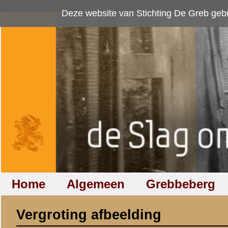
Deze website van Stichting De Greb gebruikt
cookies
om bezoekersaan
Home
Algemeen
Grebbeberg
Betuwestelling
Vergroting afbeelding