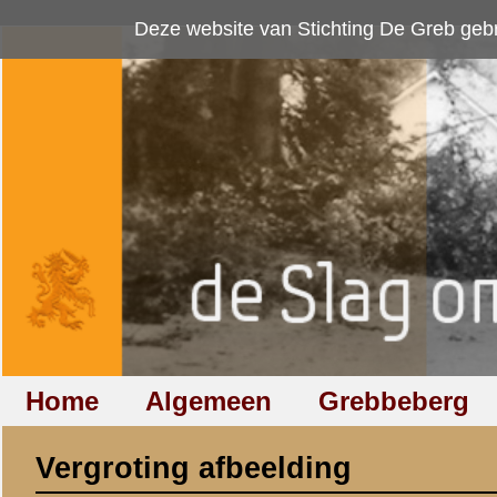
Deze website van Stichting De Greb gebruikt
cookies
om bezoekersaan
Home
Algemeen
Grebbeberg
Betuwestelling
Vergroting afbeelding