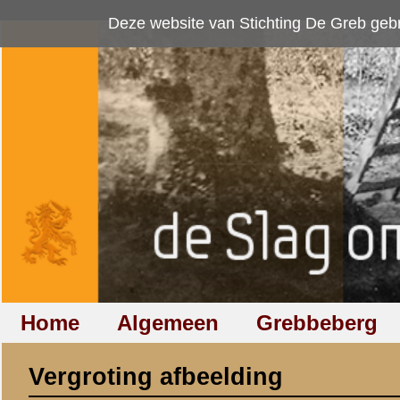
Deze website van Stichting De Greb gebruikt
cookies
om bezoekersaan
Home
Algemeen
Grebbeberg
Betuwestelling
Vergroting afbeelding