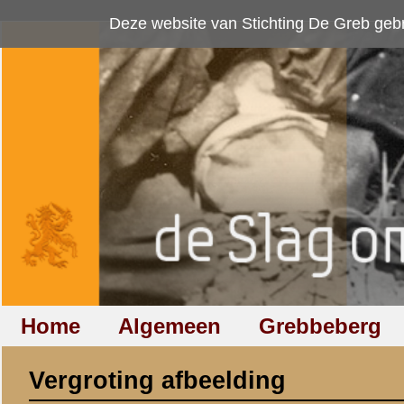
Deze website van Stichting De Greb gebruikt
cookies
om bezoekersaan
Home
Algemeen
Grebbeberg
Betuwestelling
Vergroting afbeelding