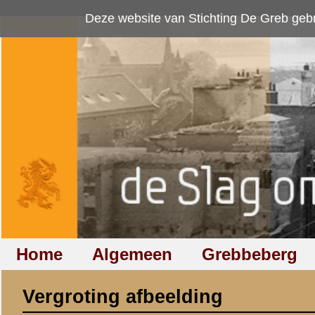
Deze website van Stichting De Greb gebruikt
cookies
om bezoekersaan
Home
Algemeen
Grebbeberg
Betuwestelling
Vergroting afbeelding