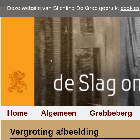
Deze website van Stichting De Greb gebruikt
cookies
om bezoekersaantallen te me
Home
Algemeen
Grebbeberg
Betuwestelling
Vergroting afbeelding