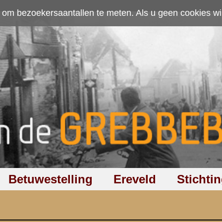
ten. Als u geen cookies wilt toestaan kunt u
hier klikken
.
Accepteer cookies
Ereveld
Stichting
Discussiegroep
Zoeken
Hel