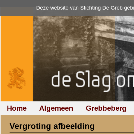
Deze website van Stichting De Greb gebruikt
cookies
om bezoekersaan
Home
Algemeen
Grebbeberg
Betuwestelling
Vergroting afbeelding