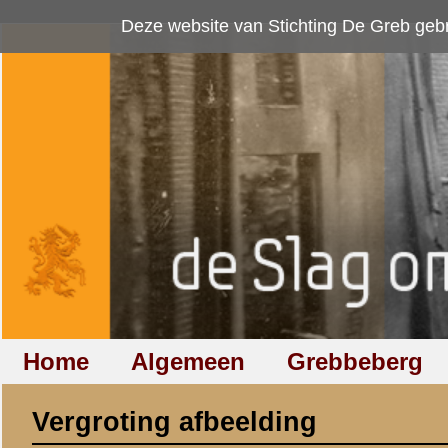
Deze website van Stichting De Greb gebruikt
cookies
om bezoekersaan
Home
Algemeen
Grebbeberg
Betuwestelling
Vergroting afbeelding