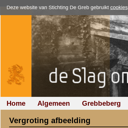
Deze website van Stichting De Greb gebruikt
cookies
om bezoekersaantallen te me
Home
Algemeen
Grebbeberg
Betuwestelling
Vergroting afbeelding