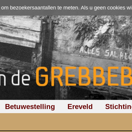
ten. Als u geen cookies wilt toestaan kunt u
hier klikken
.
Accepteer cookies
Ereveld
Stichting
Discussiegroep
Zoeken
Hel