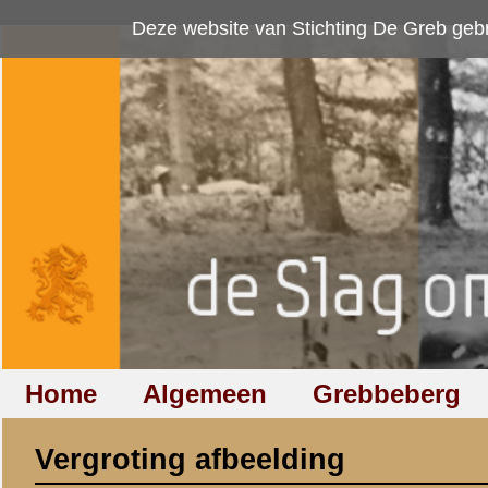
Deze website van Stichting De Greb gebruikt
cookies
om bezoekersaan
Home
Algemeen
Grebbeberg
Betuwestelling
Vergroting afbeelding