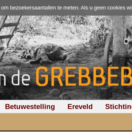
ten. Als u geen cookies wilt toestaan kunt u
hier klikken
.
Accepteer cookies
Ereveld
Stichting
Discussiegroep
Zoeken
Hel