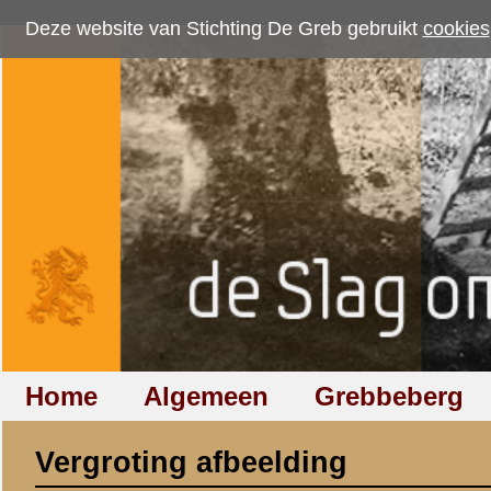
Deze website van Stichting De Greb gebruikt
cookies
om bezoekersaantallen te me
Home
Algemeen
Grebbeberg
Betuwestelling
Vergroting afbeelding