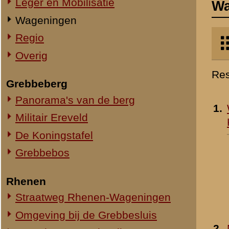
Militair Ereveld
Kerk en Toren
- 1935
De Koningstafel
Grebbebos
Rhenen
Straatweg Rhenen-Wageningen
Omgeving bij de Grebbesluis
2.
Ned. Hervormde Kerk t
Spoorbrug over de Rijn
Wageningen
- 1942
Het Viaduct en omgeving
Toegevoegd:
30 mar 2001
Ouwehand's Dierenpark
Hotels en Restaurants
Steenfabrieken
Huize Heimerstein
De Gedachteniskerk
3.
Haven van Wageninge
Rhenen Stad
Toegevoegd:
20 sep 2001
Overig Rhenen