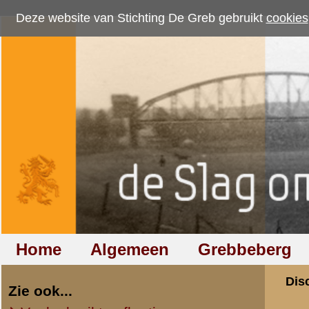
Deze website van Stichting De Greb gebruikt
cookies
om bezoekersaantallen te me
Home
Algemeen
Grebbeberg
Betuwestelling
Discussiegroep
Zie ook...
Veelgebruikte afkortingen
Discussiegroep
Begrippen en verklaringen
Onderwerp: ik pro
Veelgestelde vragen (FAQ)
hoewel ik ...
Hulp bij zoektocht naar militair,
relatie of familielid
«
Terug naar categorie-ove
bart