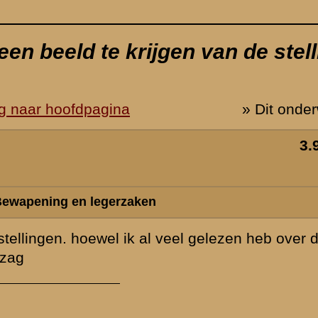
 de grebbeberg
werp is gesloten
Zie ook...
»