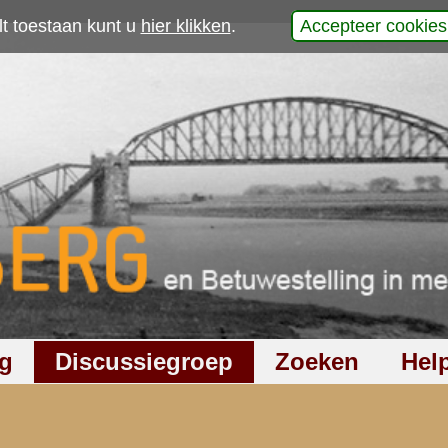
p
ingen.
werp is gesloten
919
keer gelezen