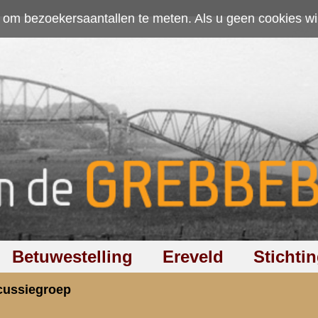
ten. Als u geen cookies wilt toestaan kunt u
hier klikken
.
Accepteer cookies
Ereveld
Stichting
Discussiegroep
Zoeken
Hel
beer met name een beeld te krijgen van de stell
rzicht
«
Terug naar hoofdpagina
» Dit onder
3.