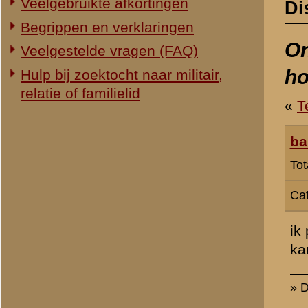
Totaal berichten:
3
Categorie:
Slag om de Grebbe
ik probeer met name een b
kan ik me nog niet goed vo
» Dit bericht is geplaatst op
25 
«
Terug naar categorie-ove
«
Archeologisch onderzoe
© 1998-2026
Stichting De Greb
|
Overzicht recente aanvullingen
|
Gebruiksvoor