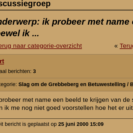
berg en Betuwestelling / Bewapening en legerzaken
eeld te krijgen van de stellingen. hoewel ik al veel gelezen heb over
orstellen hoe het er uitzag
juni 2000 15:09
rzicht
«
Terug naar hoofdpagina
» Dit onder
k naar de commandopost...
waarden
|
Begrippenlijst
|
Veelgestelde vragen
|
Afkortingen