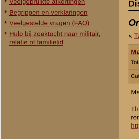
Categorie:
Gevechten in de Ma
Maybe it's interesting for
They dug out the remains o
remains of the Kazemat N
http://www.schumulder.n
I'm afraid that it soon wil
I took some pictures and 
http://www.flickr.com/p
Best regards
Markus
» Dit bericht is geplaatst op
31 
Hugo
Totaal berichten:
103