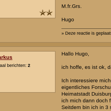
dankbar.
Met vriendelijke groet
Markus
Edit vertaling(Hugo):
Ik hoop dat het ok is dat ik antwoord in het Duits ...
Ik ben in het algemeen geinteresseerd in bevestigingswerken van all
Mijn oorspronkelijke onderzoeksgebied is de luchtafweer-verdedig
de Tweede Wereldoorlog in mijn woonplaats Duisburg. Maar aangez
Nederland reizen, raakte ik ook geïnteresseerd in de kleine bunker
overal aantreft. Sindsdien heb ik in drie prachtige wandelingen de v
Raam-line afgelopen en ik heb een deel van de Maaslinie tussen Ka
Gennep bekeken. De ontdekking in Blerick was puur toeval, we war
ik heb toen het beton aan de andere oever van de Maas opgemerkt
Ik zou nu graag willen weten welke kazemat dit was. Voor een type S
groot, voor een type B eigenlijk ook. Helaas heb ik alleen de coörd
kazematten in Noord-Brabant, tot op heden ontbreken die van Limbu
de beschikken hebben over gedetailleerde kaarten met betrekking 
ik je daar zeer dankbaar voor.
» Deze reactie is geplaatst op
4 september 2011 02:47