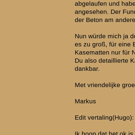
Servus Markus,
Das Sie in Deutsch schreiben ist kein Problem. Die meisten Nieder
es gut lesen und zu gewährleisten dass sie es verstehen, habe ich 
Darüber hinaus ist es schön zu bemerken, dass unsere Nachbarn s
interessieren für dieses Stück gemeinsamer Geschichte. Ich habe be
Mail mit Teilen der Karten auf Blerick / Venlo geschickt.
M.fr.Grs.
Hallo Markus
Dat je in het duits schrijft is geen probleem. De meeste Nederlande
goed lezen, en voor de zekerheid heb ik het vertaald. Bovendien is he
merken dat er bij onze buren ook interesse voor dit stuk gezamenlij
geschiedenis is.
Ik heb je inmiddels een email toegezonden met gedeelten van kaart
Blerick/Venlo.
M.vr.grt.
» Deze reactie is geplaatst op
4 september 2011 13:35