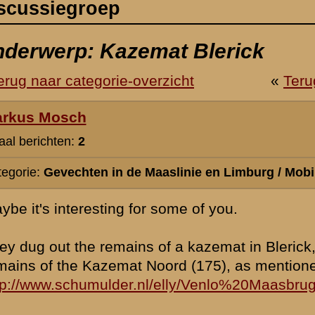
aslinie en Limburg / Mobilisatie en interbellum
 some of you.
f a kazemat in Blerick, at the opposite side of the Maaspoort. This co
oord (175), as mentioned here:
l/elly/Venlo%20Maasbrug%201940.htm
l disappear under the sand again.
made a Flickr album:
hotos/64388349%40N04/sets/72157627563443612/
augustus 2011 20:22
Vielen Dank für diese schönen Bilder Markus.
Verstehe ich es richtig, dass Sie besonderes Interesse an der Maa