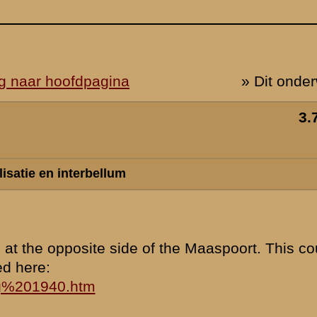
uld be the
s-Linie haben?