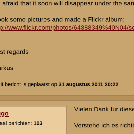
M.fr.Grs.
Hugo
» Deze reactie is geplaatst op
3 september 2011 12:59
Hallo Hugo,
ich hoffe, es ist ok, dass ich auf Deutsch antworte...
Ich interessiere mich generell für Befestigungsanlagen aller Epoch
eigentliches Forschungsgebiet ist dabei der Luftschutz im 2. Weltkr
Heimatstadt Duisburg. Da wir aber viel in den Niederlanden unterw
ich mich dann doch für die kleinen Bunker interessiert, die man alle
Seitdem bin ich in 3 schönen Wanderungen die Peel-Raam-Linie ko
abgelaufen und habe mir den Teil der Maaslinie von Katwijk bis Ge
angesehen. Der Fund in Blerick war reiner Zufall, wir waren einkaufe
der Beton am anderen Maasufer aufgefallen.
Nun würde mich ja doch interessieren, welche Kasematte das war. F
es zu groß, für eine B eigentlich auch. Leider habe ich die Koordina
Kasematten nur für Noord Brabant, für Limburg fehlt mir das leider
Du also detaillierte Karten der Maaslinie in Limburg haben solltest, 