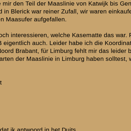
länder können
es übersetzt.
ich auch
reits eine E-
rs kunnen dit
t fijn te
ke
en betreffende