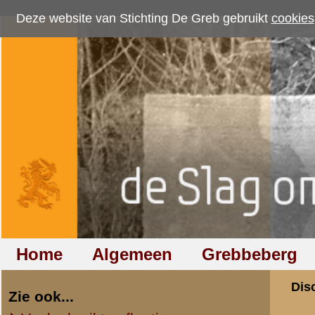
Deze website van Stichting De Greb gebruikt
cookies
om bezoekersaantallen te me
Home
Algemeen
Grebbeberg
Betuwestelling
Discussiegroep
Zie ook...
Veelgebruikte afkortingen
Discussiegroep
Begrippen en verklaringen
Onderwerp: Kazem
Veelgestelde vragen (FAQ)
Hulp bij zoektocht naar militair,
«
Terug naar categorie-ove
relatie of familielid
Markus Mosch
Totaal berichten:
2