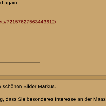
en. Mein
ieg in meiner
egs sind, habe
nthalben sieht.
mplett
nnep
n und mir ist
ür eine S3 ist
ten der
 bislang. Wenn
wäre ich sehr