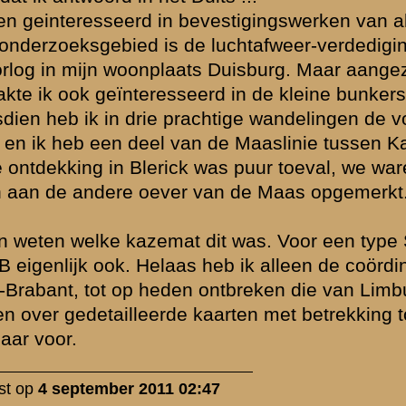
werp is gesloten
Zie ook...
»