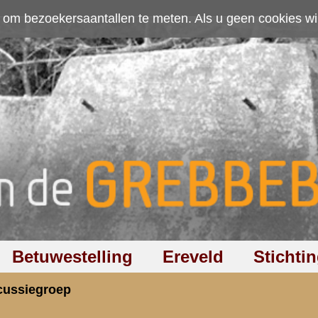
ten. Als u geen cookies wilt toestaan kunt u
hier klikken
.
Accepteer cookies
Ereveld
Stichting
Discussiegroep
Zoeken
Hel
at Blerick
rzicht
«
Terug naar hoofdpagina
» Dit onder
3.