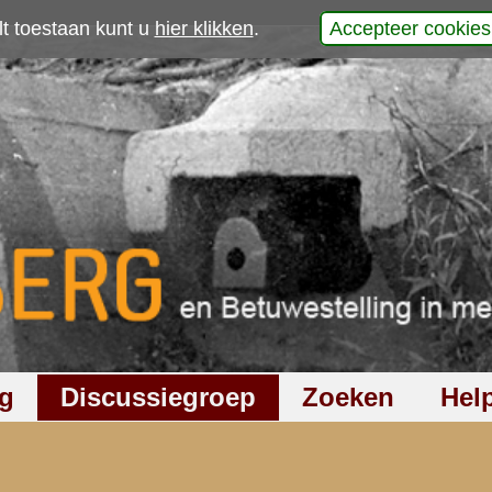
p
werp is gesloten
756
keer gelezen
3
reacties