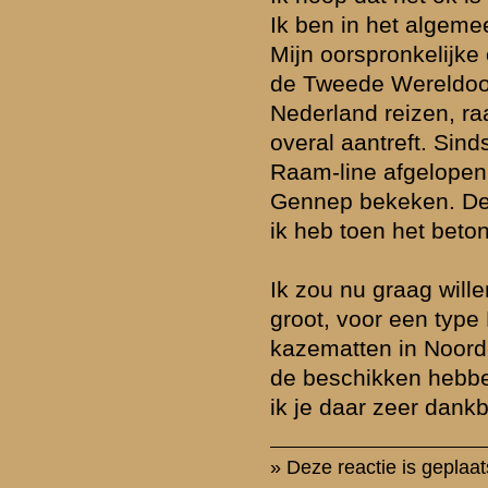
rzicht
«
Terug naar hoofdpagina
» Dit onder
k naar de commandopost...
waarden
|
Begrippenlijst
|
Veelgestelde vragen
|
Afkortingen