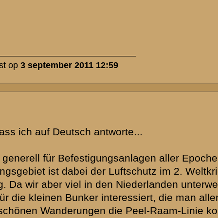
e tijdperken.
ing gedurende
ien we veel in
s, die men
olledige Peel-
twijk en
en winkelen en
.
3 is het te
inaten van de
rg. Mocht jij
tot Limburg ben