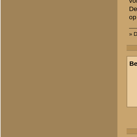
J. Bruinsma
Totaal berichten:
2
Allert Goossens
(redactie)
Totaal berichten:
1.340