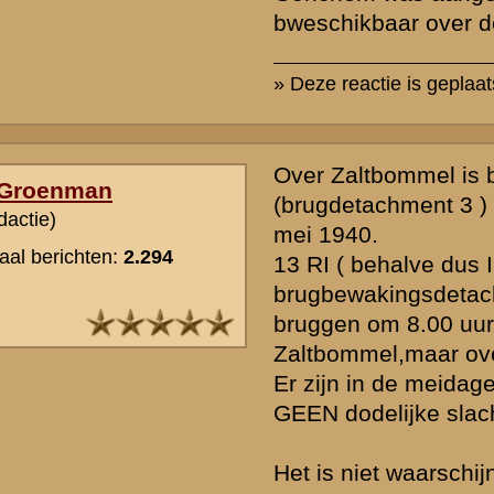
14-05-1940 te Leerdam
Omstandigheden : Bij auto ongeval verongelukt
In vak Erp :
Dpl.Sld C. Caldenhove
Overleden : 11-05-1940 te Lieshout
Gr, Wim
» Deze reactie is geplaatst op
21 oktober 2005 16:52
Het Stafdeeldeel over het Veldleger noemt op blz. 830 bij de gesne
IIIe LK/6e divisie niemand van 13 RI.
Misschien is men dus gewoon vergeten dat te doen.
De algemene lijst van Nederlandse slachtoffers heb ik inderdaad ni
pleegd.Bedankt dus voor je verbetering.
Maar overeind blijft dat er niemand is gesneuveld bij Zaltbommel.
» Deze reactie is geplaatst op
21 oktober 2005 17:08
Ik heb hem al: Mommers werd op 11 mei bij een vliegeraanval in zi
getroffen terwijl hij met zijn compagnie rustte bij Herwijnen.