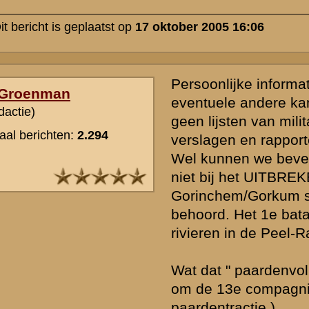
De 13e compagnie 6 veld is trouwens op de 10e mei in de Peel-Raa
achtergebleven ( om daar tenminste nog iets aan geschut te hebben
zeker niet in de omgeving van Gorinchem aangekomen.
» Deze reactie is geplaatst op
18 oktober 2005 00:03
Niet 6e compagnie 6 veld, maar 6e batterij 6 veld.
Dit voor eventuele scherpslijpers.
» Deze reactie is geplaatst op
18 oktober 2005 00:10
Geachte heer Groenman,
Bedankt voor de reactie. Ik zal proberen nog aan aanvullende infor
Helaas is m'n oma de overlijdensakte kwijt (mijn opa is in 1979 ove
van officiële zijde hoef ik niet veel te verwachten. Ik zal in iedergev
nog aan informatie proberen te komen, hoewel dit met het verstrijk
steeds moeilijker wordt.
» Deze reactie is geplaatst op
18 oktober 2005 10:08