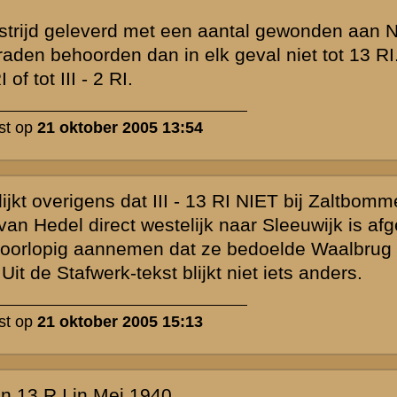
 het verhaal zo
brug, bij
 aangevoerd )
agnie.
rinchem,
an 1940.
en
 van