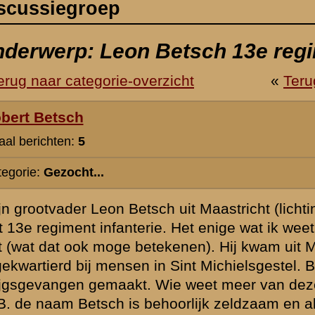
h uit Maastricht (lichting 1931-III) heeft tijdens de mei-dagen van 194
. Het enige wat ik weet is dat hij g.d. korperaal was en dat hij bij "het
ekenen). Hij kwam uit Maastricht en was op enig moment tijdens de mo
n Sint Michielsgestel. Bij het uitbreken van de oorlog is zijn eenheid b
ie weet meer van deze inkwartiering of heeft anderzijds informatie o
hoorlijk zeldzaam en alle informatie moet wel haast betrekking hebbe
oktober 2005 16:06
Persoonlijke informatie hebben wij als Stichting over uw Opa niet, d
eventuele andere kant moeten komen. Het blijft nu eenmaal zo dat e
geen lijsten van militairen uit lagere rangen bewaard zijn gebleven
verslagen en rapporten niet veel aandacht aan deze groep militaire
Wel kunnen we bevestigen dat het 2e en 3e bataljon van 13 RI op 
niet bij het UITBREKEN van de oorlog ) in de onmiddelijke omgevin
Gorinchem/Gorkum stonden. Tot een van beide zal uw Opa dus we
behoord. Het 1e bataljon is bij het terugtrekken van het IIIe LK over
rivieren in de Peel-Raamstelling achtergebleven als dekkingsdetac
Wat dat " paardenvolk " betreft: bij 13 RI zou dat kunnen gaan om de z
om de 13e compagnie 6 veld ( veel van dat infanteriegeschut had 
paardentractie ).