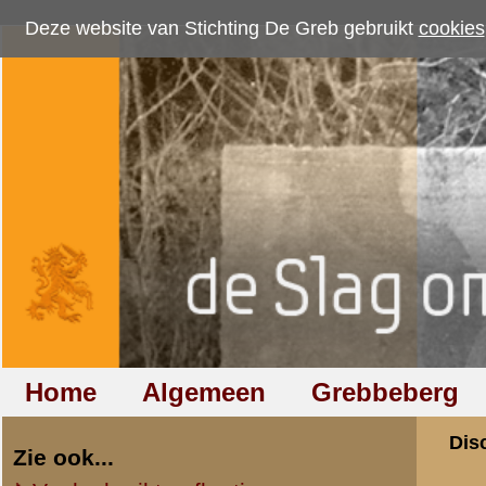
Deze website van Stichting De Greb gebruikt
cookies
om bezoekersaantallen te me
Home
Algemeen
Grebbeberg
Betuwestelling
Discussiegroep
Zie ook...
Veelgebruikte afkortingen
Discussiegroep
Begrippen en verklaringen
Onderwerp: Leon B
Veelgestelde vragen (FAQ)
Hulp bij zoektocht naar militair,
«
Terug naar categorie-ove
relatie of familielid
Robert Betsch
Totaal berichten:
5