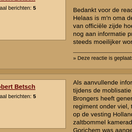
Culemborg bedoelt.
Hierom is op 14 mei strijd geleverd met een aantal gewonden aan 
kant. Maar die kameraden behoorden dan in elk geval niet tot 13 RI
Wel tot of 3 - II - 11 RI of tot III - 2 RI.
» Deze reactie is geplaatst op
21 oktober 2005 13:54
Bij nadere controle blijkt overigens dat III - 13 RI NIET bij Zaltbomm
overgestoken, maar van Hedel direct westelijk naar Sleeuwijk is a
Tav II - 13 RI blijf ik voorlopig aannemen dat ze bedoelde Waalbrug
wel zijn gepasseerd. Uit de Stafwerk-tekst blijkt niet iets anders.
» Deze reactie is geplaatst op
21 oktober 2005 15:13
De Gesneuvelden van 13 R.I in Mei 1940
(voor zover mij bekend :
Sld. V.J.J Mommers - M.C. II-13 R.I.
11-05-1940 te Gorinchem
Omstandigheden : Bij een luchtaanval op bij Herwijnen werd de dp
getroffen en overleed in Gorinchem
Sld. P. Baars - 3-II-13-R.I