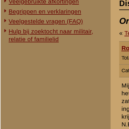
Categorie:
Gezocht...
Mijn grootvader Leon Betsc
het 13e regiment infanterie
zat (wat dat ook moge bet
ingekwartierd bij mensen i
krijgsgevangen gemaakt. W
N.B. de naam Betsch is be
» Dit bericht is geplaatst op
17 
H Groenman
(redactie)
Totaal berichten:
2.294