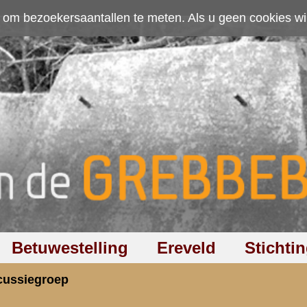
ten. Als u geen cookies wilt toestaan kunt u
hier klikken
.
Accepteer cookies
Ereveld
Stichting
Discussiegroep
Zoeken
Hel
etsch 13e regiment infanterie in Sint Michiels
rzicht
«
Terug naar hoofdpagina
» Dit onder
4.