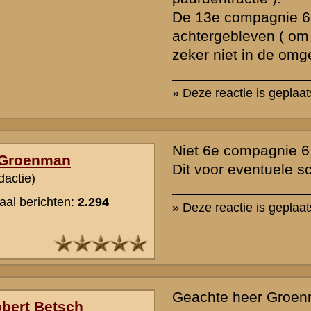
Als aanvullende informatie van mijn oma kan ik melden dat het 13
tijdens de moblisatie in Sint Michielsgestel gelegerd was. Volgens
Brongers heeft generaal Winkelman besloten om het 3e korps waar
regiment onder viel, terug te trekken naar de Waal-Linge stelling di
op de vesting Holland aansluit. Mijn oma vertelde dat er onder? de b
zaltbommel kameraden van mijn opa gesneuveld zijn. Toen het regi
Gorichem was aangekomen was de oorlog voorbij. Is er nog informa
bweschikbaar over de gebeurtenissen bij de brug van Zaltbommel?
» Deze reactie is geplaatst op
21 oktober 2005 11:17
Over Zaltbommel is bekend dat militairen van het spoorwegbataljon
(brugdetachment 3 ) BEIDE bruggen hebben laten springen om 13.0
mei 1940.
13 RI ( behalve dus I - 13 RI ) is wel gemarcheerd via Hedel ( waa
brugbewakingsdetachment heeft geleverd in de nacht van 10 op 11 
bruggen om 8.00 uur op de 11e door politietroepen zijn opgeblazen 
Zaltbommel,maar over gesneuvelden wordt niets gemeld.
Er zijn in de meidagen trouwens voor zover ik dat heb kunnen nagaa
GEEN dodelijke slachtoffers gevallen.
Het is niet waarschijnlijk, maar in theorie mogelijk dat uw grootmoed