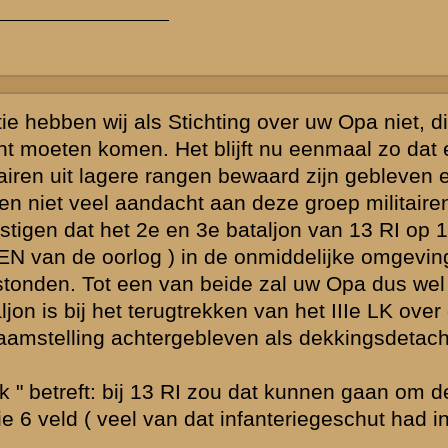
mstelling
 ) en dus
matie te komen.
rleden). Dus
al via mijn oma
en van jaren ook