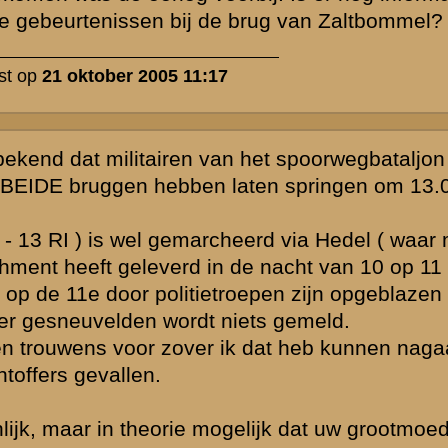
uvelden van het
et geraad-
jn bovenbeen