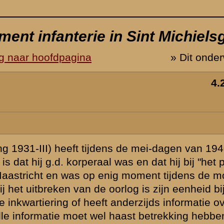
0 gediend bij
 paarden volk"
bilisatie
ij Gorkum
ver mijn opa?
n op mijn opa!
ie zal van een
r weinig of
 en evenzeer dat
n besteden.
14 mei (en dus
g van
l hebben
 de grote
hement.
.g " "trein " of
in de meidagen