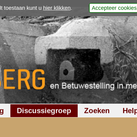
p
gestel
werp is gesloten
240
keer gelezen
18
reacties