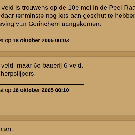
e Regiment
 de boeken van
 het 13e
e bij Gorichem
rug bij
ment bij
tie
0 uur op 11
r men een
totdat de
) en
n, bij 13 RI
er de brug bij