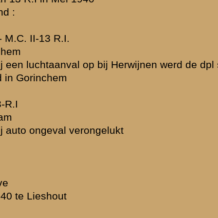
e kwam met
fietsenmaker
krade. Verder
Strijker in de
lijk niet persé
n Terblijt was
t meer van.
ogal
r van die naam
uime tijd
og is ingezet en