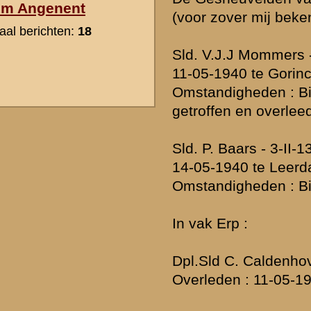
Ik heb bij mijn oma naar namen gevraagd van het 13e regiment. Z
twee namen op de proppen. De eerste naam was Hupkens, van de 
op de markt in Maastricht. De tweede naam was ene Carlitz uit Ker
schijnt het dat een van de officieren de neef was van huisarts dokter 
wijk Sint Pieter in Maastricht. De naam van deze officier hoeft natuur
Strijker te zijn. Tot slot vertelde ze me dat er een persoon uit Berg e
waar mijn opa ook veel mee optrok, maar daar wist ze de naam nie
» Deze reactie is geplaatst op
27 december 2005 12:18
De naam Strijker komt NIET voor op de kaderlijst van 13 RI.
Ik moet daar wel aan toevoegen dat daarbij II - 13 RI en III - 13 RI n
incompleet zijn,het staat dus niet helemaal vast dat er geen officie
is geweest.
» Deze reactie is geplaatst op
27 december 2005 16:38
Mijn vader Leo Verkoelen is in 1938 gemobiliseerd en was reeds ger
ingedeeld bij Tirailleur Comp.13 R.I.
Mijn vraag is wie weet waar hij in 1940 bij het uitbreken van de oorl
hoe het verdere verloop is geweest?
Wie beschikt over nadere gegevens?