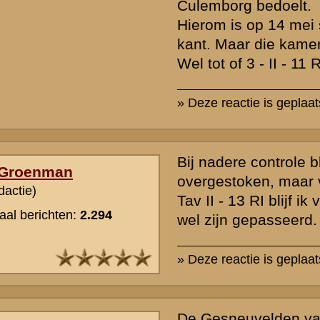
Bij Herwijnen was een schipbrug over de Waal.
In theorie kan het zich bij deze brug hebben afgespeeld.
Mogelijk zijn daar andere militairen van 13 RI gewond geraakt en is
te verklaren. Dus niet Zaltbommel, maar later op de dag een andere 
Herwijnen.Misschien geeft het ( bestaande, want het wordt als bron
verslag van II - 13 RI nog extra informatie daarover.
Misschien ook is er een verslag aanwezig van de betreffende comp
Mommers is overigens pas een dag later, in het ziekenhuis van Go
overleden.
» Deze reactie is geplaatst op
21 oktober 2005 17:23
Vraag aan Leon Betsch:
Zijn er bij jullie wellicht nog namen bekend van collega millitairen
die samen met uw grootvader gevochten hebben in de meidagen v
Ik ben op zoek naar waar mijn schoonvader A C J Stevens uit Heerl
die ook in het 13e RI ingedeeld schijnt te zijn geweest.
Ik veronderstel dat Wim Angenent ook geinterresseerd is in namen
personen die in dit onderdeel ingedeeld waren.
» Deze reactie is geplaatst op
13 november 2005 23:22