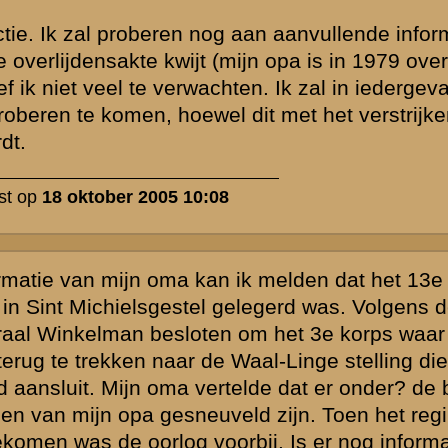
Nederlandse
.
el de Waal is
fgemacheerd.
 bij Zaltbommel
l sld Mommers