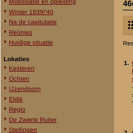
Kesteren
RI in 1927 het
Ochten
stamregiment van 46 R
- 1927
IJzendoorn
»
meer info
Eldik
Toegevoegd:
15 feb 2010
Regio
De Zwarte Ruiter
Stellingen
2.
Opleiding in Ede bij het
RI in 1927
- 1927
Onderdelen
»
meer info
44e Regiment Infanterie (44 R.I.)
Toegevoegd:
15 feb 2010
1e Bataljon 44 R.I. (I-44 R.I.)
2e Bataljon 44 R.I. (II-44 R.I.)
46e Regiment Infanterie (46 R.I.)
3.
Arie Schol van de Gree
Boys
- 1939/1940
»
meer info
Toegevoegd:
15 feb 2010