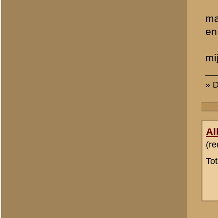
Ben Benneker
Totaal berichten:
6
l. wigger
Totaal berichten:
3