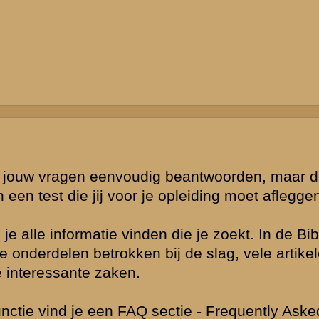
en beetje
gt het dan aan
s ook het doel
niet vinden.
eft u mischien