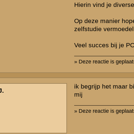
Achter de link
http://www.grebbeberg.nl/index.php?page=grebbeber
kun je heel wat vinden over waarom de Duitsers bij de Grebbeberg 
Als je kijkt onder de link
http://www.grebbeberg.nl/grebbeberg/index
hoofdstukje "De strijd om de Grebbeberg" vind je algemene informat
en Duitse inval.
De laatste vraag, vraag 4, die je stelt, lijkt me enigszins ambitieus
Geschiedenis. Het is namelijk een zeer gecompliceerde vraag, of li
het vraagt om een zeer gecompliceerd antwoord. Ik wil je mijn idee
zonder het te complex te maken.
Als er langer was standgehouden bij de Grebbeberg dan had dat no
uitkomst van de strijd in Nederland, noch voor het verloop van de o
uitgemaakt. De Duitse macht en kracht was in mei 1940 veel te gro
weerstaan. Het had op dat moment voor de strijd in Nederland nauw
uitgemaakt omdat de Duitsers bij Rotterdam op 14 mei doorbraken. 
voor het gevoel van trots van onze verdedigers uitgemaakt, en men
argumenteren of dat het offer van meer levens waard was geweest.
» Deze reactie is geplaatst op
8 mei 2007 14:47
rzicht
«
Terug naar hoofdpagina
» Dit onder