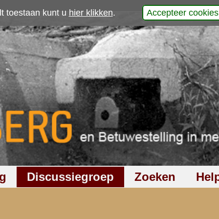
p
werp is gesloten
693
keer gelezen
4
reacties