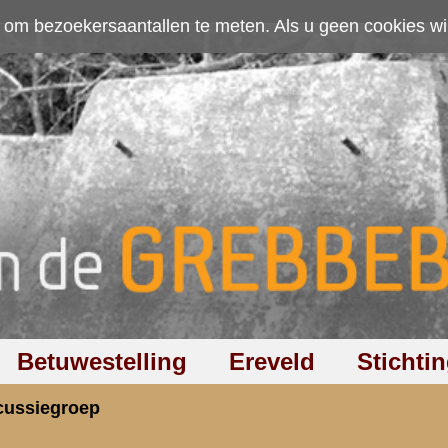
ten. Als u geen cookies wilt toestaan kunt u
hier klikken
.
Accepteer cookies
Ereveld
Stichting
Discussiegroep
Zoeken
Hel
om de grebbeberg
rzicht
«
Terug naar hoofdpagina
» Dit onder
2.