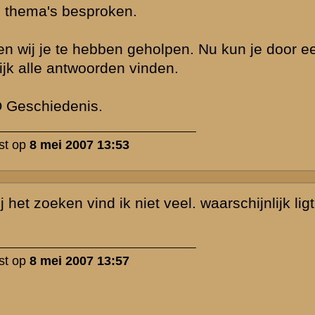
g
onder vraag 7
aanvielen.
.htm
ie over de slag
 voor een PO
ever gezegd,
 wel verklappen,
ch voor de
orlog
ot om te worden
elijks
Het had alleen
 kan
werp is gesloten