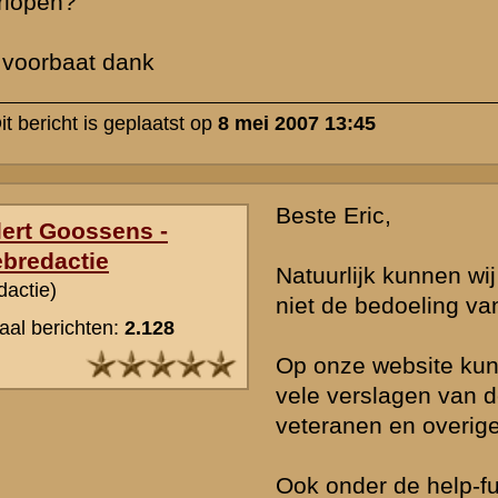
Hierin vind je diverse thema's besproken.
Op deze manier hopen wij je te hebben geholpen. Nu kun je door e
zelfstudie vermoedelijk alle antwoorden vinden.
Veel succes bij je PO Geschiedenis.
» Deze reactie is geplaatst op
8 mei 2007 13:53
ik begrijp het maar bij het zoeken vind ik niet veel. waarschijnlijk li
mij
» Deze reactie is geplaatst op
8 mei 2007 13:57
het doel is volgens mij om door te breken naar het westen en dit wa
in in de WO1 maar daar mislukte het. maar de andere vragen kan ik 
en de grebbeberg had een strategische ligging in het landschap. he
tips voor het verdere zoeken?
» Deze reactie is geplaatst op
8 mei 2007 14:10