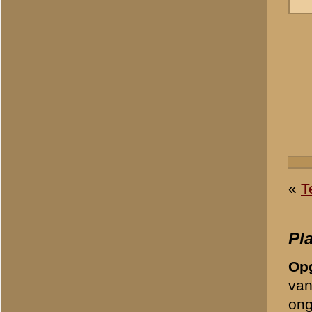
Wenst u een gescande foto 
info@grebbeberg.nl
en wij 
Bericht:
*
Uw naam:
*
E-mailadres:
*
Om ongewenste (spam)beric
controlevraag te beantwoo
1 + 1 =
*
«
Archeologisch onderzoe