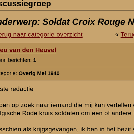
d die mij kan vertellen of er op 04-07-1940
aten om een of andere reden in of door Nijmegen zijn gekomen.
gen, ik ben in het bezit van een voorwerp waarop
roix Rouge Belge A.Thomas" .
et bezit van onze familie, maar ik zou wel eens willen weten wie die Sol
is of was.
e is het aan hem terug willen geven, of aan zijn nabestaanden.
november 2008 16:51
Er zijn allerhande Belgische transporten van krijgsgevangenen gew
Nederland, meest over water en per trein. Bij mijn weten ging dat ec
Maas of elders door het zuiden. De rivier bij Nijmegen was nog vers
Anderzijds kan ik geenszins uitsluiten dat er ook een landtransport
is gekomen. Op zich lijkt het me niet erg waarschijnlijk, wederom o
bruggen vernield waren (door de Nederlanders) en deze in juli 1940 