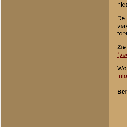
© 1998-2026
Stichting De Greb
|
Overzicht recente aanvullingen
|
Gebruiksvoor