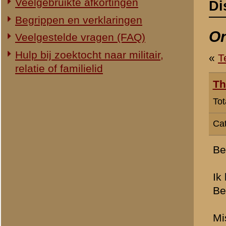
Categorie:
Overig Mei 1940
Beste redactie
Ik ben op zoek naar ieman
Belgische Rode kruis sold
Misschien als krijgsgevan
achterop staat ingebrand
"un souvenir Le Soldat C
Het is al sedert WOII in h
Rouge Belge A.Thomas nu 
En indien deze nog in lev
» Dit bericht is geplaatst op
23 
Allert Goossens -
webredactie
(redactie)
Totaal berichten:
2.128