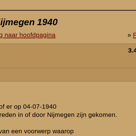
dat Croix
eest door
hter via de
perd.
 door Nijmegen
mdat de
niet al hersteld