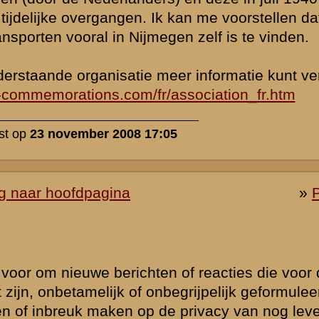
udige
 is beantwoord.
eld
Zie ook...
»