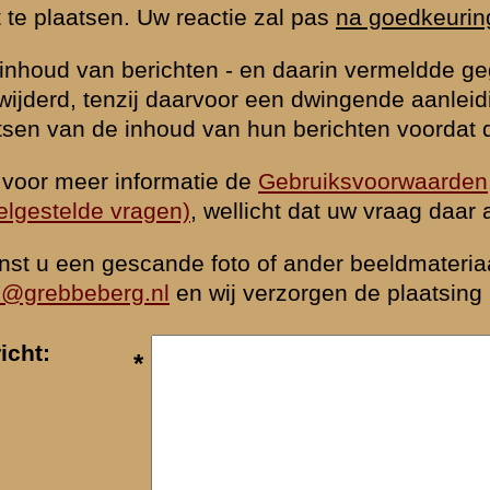
waarden
|
Begrippenlijst
|
Veelgestelde vragen
|
Afkortingen