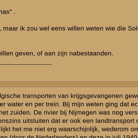
t de informatie
krijgen.
laats uw reactie
 de thematiek
d zijn,
vende personen
ssiegroep.
gewijzigd en/of
lijk voor het
 van de
FAQ