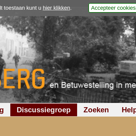
p
laats uw reactie
459
keer gelezen
1
reactie