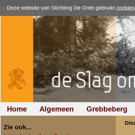
Deze website van Stichting De Greb gebruikt
cookies
om bezoekersaantallen te me
Home
Algemeen
Grebbeberg
Betuwestelling
Discussiegroep
Zie ook...
Veelgebruikte afkortingen
Discussiegroep
Begrippen en verklaringen
Onderwerp: Solda
Veelgestelde vragen (FAQ)
Hulp bij zoektocht naar militair,
«
Terug naar categorie-ove
relatie of familielid
Theo van den Heuvel
Totaal berichten:
1