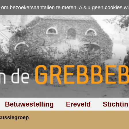
ten. Als u geen cookies wilt toestaan kunt u
hier klikken
.
Accepteer cookies
Ereveld
Stichting
Discussiegroep
Zoeken
Hel
t Croix Rouge Nijmegen 1940
rzicht
«
Terug naar hoofdpagina
»
P
3.