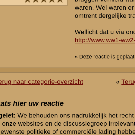
of ander beeldmateriaal op te nemen bij uw bericht, e-mail deze naar
verzorgen de plaatsing (meestal nog dezelfde dag).
hten op onze website te beperken vragen wij u hieronder een eenvo
rden. Berichten worden alleen geaccepteerd indien deze vraag correct
*) = verplicht v
k naar de commandopost...