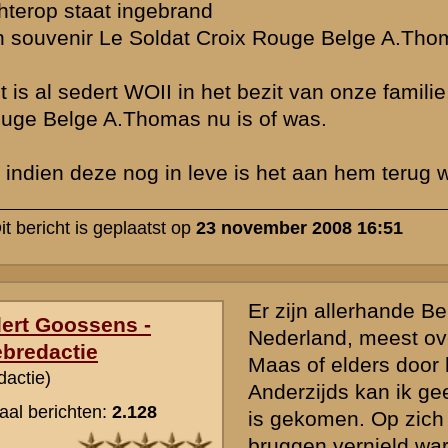
waren. Wel waren er tijdelijke overgangen. Ik kan me voorstellen da
omtrent dergelijke transporten vooral in Nijmegen zelf is te vinden.
Wellicht dat u via onderstaande organisatie meer informatie kunt ver
http://www.ww1-ww2-commemorations.com/fr/association_fr.htm
» Deze reactie is geplaatst op
23 november 2008 17:05
rzicht
«
Terug naar hoofdpagina
»
P
nadrukkelijk het recht voor om nieuwe berichten of reacties die voor
cussiegroep irrelevant zijn, onbetamelijk of onbegrijpelijk geformuleer
ommerciële lading hebben of inbreuk maken op de privacy van nog le
e zal pas
na goedkeuring
door de beheerders zichtbaar zijn in de discu
en daarin vermeldde gegevens en personalia - wordt na publicatie niet 
 een dwingende aanleiding is. Berichtenschrijvers zijn zelf verantwoorde
 hun berichten voordat deze worden gepost.
de
Gebruiksvoorwaarden
. Tevens verzoeken wij u om kennis te nemen
licht dat uw vraag daar al beantwoord wordt.