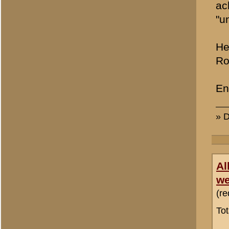
«
Terug naar categorie-ove
Plaats hier uw reactie
Opgelet:
We behouden ons 
van onze websites en de dis
ongewenste politieke of c
niet te plaatsen. Uw reacti
De inhoud van berichten - 
verwijderd, tenzij daarvoor
toetsen van de inhoud van
Zie voor meer informatie 
(veelgestelde vragen)
, wel