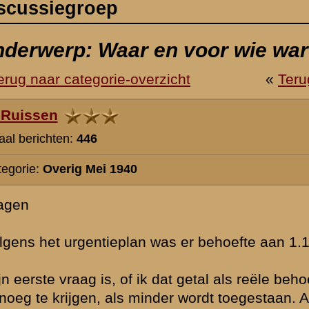
was er behoefte aan 1.155 stukken 4,7 cm Pag Böhler.
k dat getal als reële behoefte moet zien, of als een overvragen, in de h
der wordt toegestaan. Als vergelijkingspunt heb ik alleen de Duitse org
e ik vroeger overschreef, al over 30 stukken PAK per divisie beschikke
eest zijn: 12 op divisieniveau, en 12 per regiment. Daarmee kom ik op
.
eveel stukken er eigenlijk stonden in het vak van de IV de Divisie ?
 IV Div aan onze kant,dan kom ik niet verder dan 20 stukken, inderdaad
trusting. Maar misschien zie ik nog onderdelen over het hoofd. Volgens
g [was er dan ook een 2-IV bat, een 3-IV bat en een 4-IV bat ?]. Hierva
, hiervan 2 in kazematten bij de Grebbesluis, de rest op (?) de Grebb
g.
 hiervan 3 in vak II-8 RI, III-19 RI.
rtjes op de website zijn een paar, maar niet zoveel opstellingen terug