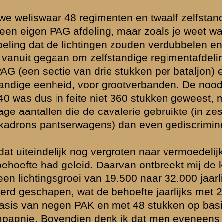
volgens het
d een divisie
s stukken pag).
aadwerkelijk
1A - onderwerp: