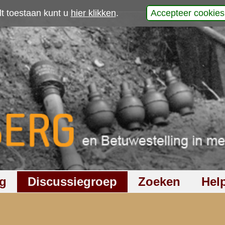
p
laats uw reactie
940
keer gelezen
6
reacties