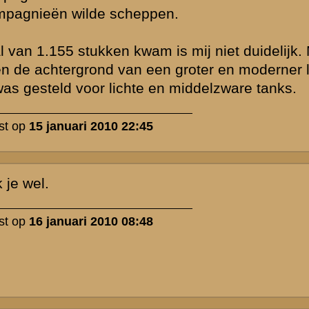
g me af of
van voornoemde
meerd te
zo beschikte 13
g documenten