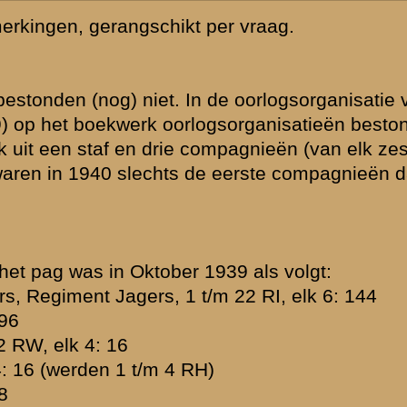
 10.000 man.
er nog
e brigades, de
kend was
eger kende
og circa 16
leger vielen en
grote
end de
enst, VLSK
en