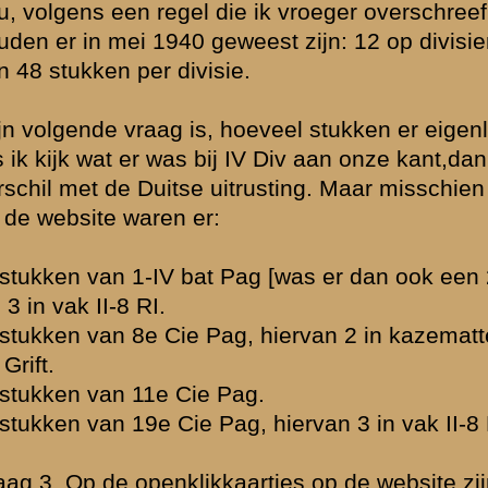
ukken dan ?
eze aantallen normaal zijn (er waren Cieen met 9 stukken gepland, ma
jk waren er zelfs nog Cieen zonder), waar waren de 385 inmiddels bi
Globaal waren er 60 eenheden, die 4 of 6 stukken zouden krijgen. De s
 Maar zelfs als ik 6 stukken reken, zouden 360 stukken voldoende zij
stukken heen, die gevraagd waren in het urgentieplan ?
januari 2010 20:36
Een Duitse divisie had 48 stukken PAK in mei 1940. Een Nederlands
helft, 20 of 24 stuks (m.u.v. de Lichte Divisie die er een paar meer h
zelfstandig divisie compagnie en zes in elke regimentscompagnie.
In mei 1940 hadden we weliswaar 48 regimenten en twaalf zelfstan
grootverbanden met een eigen PAG afdeling, maar zoals je weet wa
lichting 1940 de bedoeling dat de lichtingen zouden verdubbelen en
zou groeien. Er werd vanuit gegaan om zelfstandige regimentafdel
met negen stukken PAG (een sectie van drie stukken per bataljon)
stukken in een zelfstandige eenheid, voor grootverbanden. De nood
verbanden in mei 1940 was dus in feite niet 360 stukken geweest, 