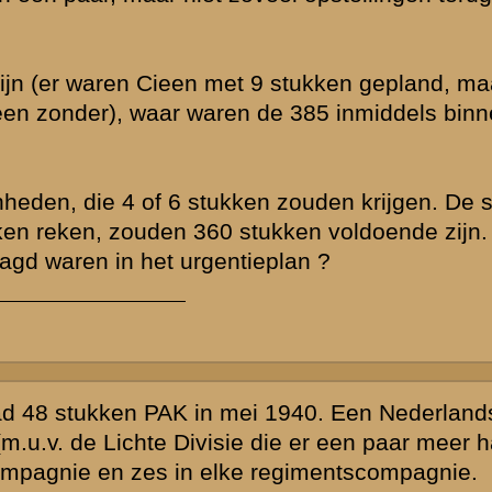
es regimenten
eerd.
k 12 stukken,
kennis. Wel is
ijks ruim een
27 stukken zou
s van 12
 geheel
 Maar die
eger, waarin