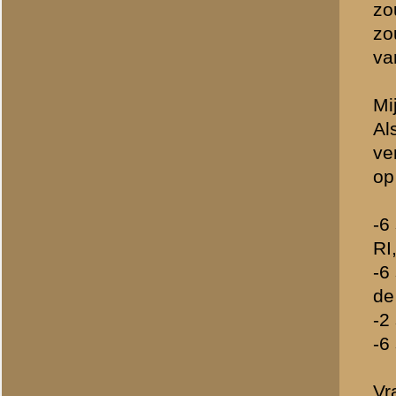
Waar stonden deze 20 st
Vervolgens vraag 4. Als d
nu 6 of 4 stukken, mogeli
stukken dan ?
Tenslotte nog één vraag. 
ken verschillen daarover.
dan de overige bijna 700 
» Dit bericht is geplaatst op
15 
A. Goossens -
webredactie
(redactie)
Totaal berichten:
2.128