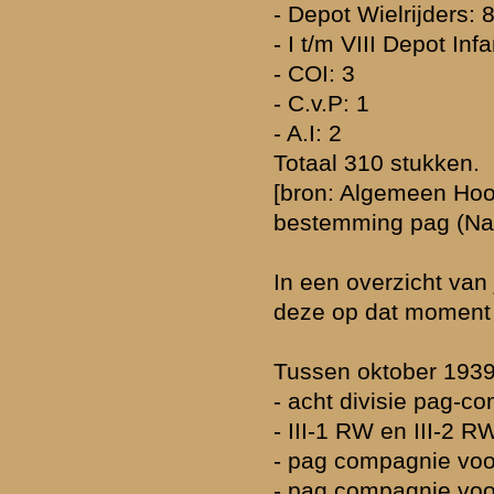
gemilitariseerden. Om het duidelijker te maken zal ik e.e.a. opsomm
- Het Veldleger bestond uit 153,000 man.
- De territoriale bevelhebbers hadden (TBO: 11,000, TBF: 6,500, TB
StDnHl 7,000, Vesting Holland 33,500) 63,000 man.
- Luchtverdediging had 13,200 man
- Etappen en verkeersdienst 8,000 man
- Infanterie depots 9,000 man (recruten en instructeurs)
- Cavelerie depots 1,200 man (recruten en instructeurs)
- Artillerie depots 1,400 man (recruten en instructeurs)
- Geneeskundig en intendance dept 2,000 man (recruten en instruct
- Officieren: 9,000
- Opgekomen in april en mei 1940: 20,000 man
Dat geheel brengt 280,000 man. Dit is dus exclusief de marine en 
troepen, zoals de mariniers en marinetroepen.
» Deze reactie is geplaatst op
8 maart 2010 22:18
rzicht
«
Terug naar hoofdpagina
»
P
nadrukkelijk het recht voor om nieuwe berichten of reacties die voor