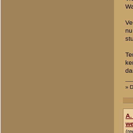
Kees
Totaal berichten:
446