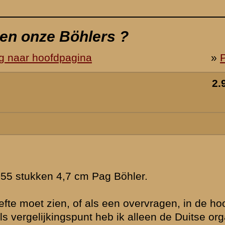
oop dan toch
anisatie. Die
n. Organiek
 een totaal
 nogal een
 de verslagen
n 3 in vak I-8
eberg en aan
 te vinden.