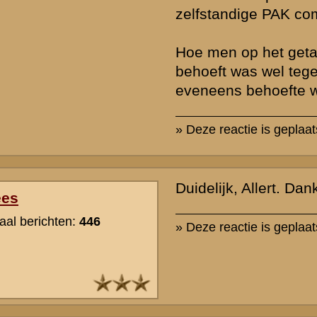
In een overzicht van januari 1940 kom ik 386 stukken tegen, ik vraa
deze op dat moment daadwerkelijk allemaal ingedeeld waren.
Tussen oktober 1939 en mei 1940 zijn nog opgericht:
- acht divisie pag-compagnieën: 8 x 6 = 48 stukken
- III-1 RW en III-2 RW: 2 x 4 = 8 stukken
- pag compagnie voor 29, 44 en 46 RI: 3 x 4 (?) = 12 (?) stukken
- pag compagnie voor 24 RI: 6 stukken
- vijf losse sectieën (bij 27, 30 en 41 RI; TBF en TBZL): 5 x 2 = 10
Totaal 84 stukken, deels afkomstig van depottroepen (een aantal 
eenheden diende in geval van nood door de infanteriedepots gefor
worden). Op detailniveau kwamen nog wat kleine afwijkingen voor, 
GB bijvoobeeld over vijf stukken pag (ipv de organieke vier).
» Deze reactie is geplaatst op
28 januari 2010 22:05
Rogier, bedankt voor deze uitgebreide info. Schitterend, dat er no
zijn waar wat was, en dat je die gevonden hebt.
» Deze reactie is geplaatst op
29 januari 2010 11:18