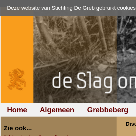
Deze website van Stichting De Greb gebruikt
cookies
om bezoekersaantallen te me
Home
Algemeen
Grebbeberg
Betuwestelling
Discussiegroep
Zie ook...
Veelgebruikte afkortingen
Discussiegroep
Begrippen en verklaringen
Onderwerp: Waar 
Veelgestelde vragen (FAQ)
Hulp bij zoektocht naar militair,
«
Terug naar categorie-ove
relatie of familielid
K. Ruissen
Totaal berichten:
446