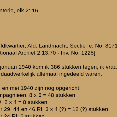
en voor je.
ZL 4,700,
eurs)
maritieme
laats uw reactie
 de thematiek