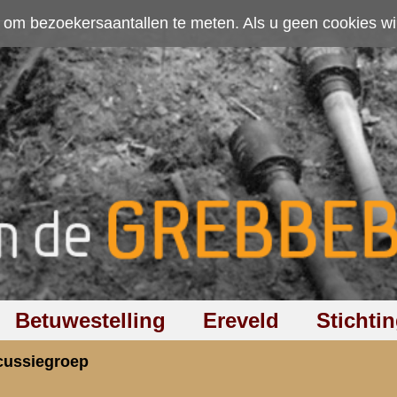
ten. Als u geen cookies wilt toestaan kunt u
hier klikken
.
Accepteer cookies
Ereveld
Stichting
Discussiegroep
Zoeken
Hel
en voor wie waren onze Böhlers ?
rzicht
«
Terug naar hoofdpagina
»
P
2.