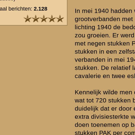
Nog een tweetal opmerkingen, gerangschikt per vraag.
Vraag 2.
2- en 3-IV Bat. Pag. bestonden (nog) niet. In de oorlogsorganisatie 
supplement (uit 1939) op het boekwerk oorlogsorganisatieën beston
pag-bataljon organiek uit een staf en drie compagnieën (van elk ze
Van deze bataljons waren in 1940 slechts de eerste compagnieën d
geformeerd.
Vraag 4.
De bestemming van het pag was in Oktober 1939 als volgt:
- Regiment Grenadiers, Regiment Jagers, 1 t/m 22 RI, elk 6: 144
- 1 t/m 24 GB, elk 4: 96
- bataljons van 1 en 2 RW, elk 4: 16
- I t/m IV VerkA, elk 4: 16 (werden 1 t/m 4 RH)
- 1 en 2 RHM, elk 4: 8
- Depot Wielrijders: 8
- I t/m VIII Depot Infanterie, elk 2: 16
- COI: 3
- C.v.P: 1
- A.I: 2
Totaal 310 stukken.
[bron: Algemeen Hoofdkwartier, Afd. Landmacht, Sectie Ie, No. 817
bestemming pag (Nationaal Archief 2.13.70 - Inv. No. 1225]