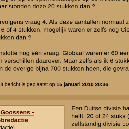
stukken. De relatief lage aantallen die de cavalerie gebruikte (in z
cavalerie en twee eskadrons pantserwagens) dan even gediscrimin
Kennelijk wilde men dat uiteindelijk nog vergroten naar vermoedelij
wat tot 720 stukken behoefte had geleid. Daarvan ontbreekt mij de 
duidelijk dat er door een lichtingsgroei van 19.500 naar 32.000 jaarl
extra divisiesterkte werd geschapen, wat de behoefte jaarlijks met 
doen toenemen op basis van negen PAK en met 48 stukken op basi
stukken PAK per compagnie. Bovendien denk ik dat men eveneens
zelfstandige PAK compagnieën wilde scheppen.
Hoe men op het getal van 1.155 stukken kwam is mij niet duidelijk.
behoeft was wel tegen de achtergrond van een groter en moderner l
eveneens behoefte was gesteld voor lichte en middelzware tanks.
» Deze reactie is geplaatst op
15 januari 2010 22:45
Duidelijk, Allert. Dank je wel.
» Deze reactie is geplaatst op
16 januari 2010 08:48