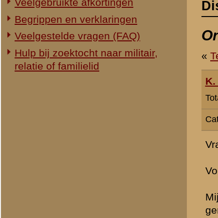
Categorie:
Overig Mei 1940
Vragen
Volgens het urgentieplan 
Mijn eerste vraag is, of i
genoeg te krijgen, als min
zou, volgens een regel di
zouden er in mei 1940 gew
van 48 stukken per divisie
Mijn volgende vraag is, ho
Als ik kijk wat er was bij
verschil met de Duitse ui
op de website waren er:
-6 stukken van 1-IV bat Pa
RI, 3 in vak II-8 RI.
-6 stukken van 8e Cie Pag
de Grift.
-2 stukken van 11e Cie Pa
-6 stukken van 19e Cie Pag,
Vraag 3. Op de openklikkaa