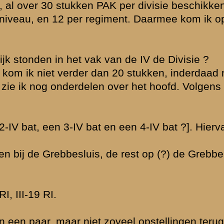
ar elke Cie had
nnengekomen
lagordes die ik
n. Waar moesten
e divisie de
ad). Zes in de
dige
s vanaf de
 het leger dus
ingen te maken
 en negen
zaak voor die
maar 540