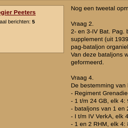
Vraag: in 1940 worden er 280.000 man gemobiliseerd.
Nederland had indertijd 4 legerkorpsen elk 2 divisies en per divisie
Kom ik op 80.000 man, waar blijven die andere 200.000 man dan?
Misschien ben ik onnozel maar ik snap dat niet.
Met vriendelijke groet,
» Deze reactie is geplaatst op
8 maart 2010 21:56
Een legerkorps bestond uit 25,000 man, want naast divisies waren 
zelfstandige legerkorpseenheden. Voorts had het Veldleger nog twe
Lichte Divisie, het pluriforme grote verband dat als Peel-Divisie be
alsmede grensbataljons en enige zelfstandige eenheden. Het Veldl
zodoende een sterkte van circa 150.000 man. Daarnaast waren er n
regimenten en overige zelfstandige eenheden die onder het vesting
passieve verdedigingen bezetten. Tenslotte was er sprake van een 
verzorgende en ondersteunende verzameling formaties.
Bovendien werden tot de landmachtsterkte van 280,000 man gerek
kustartillerie (ca. 4,500 man), luchtverdediging en legerluchtmacht.
Niet genoemd zijn nog de vrijwillige korpsen zoals de luchtwachtdi
luchtafweer en VLSK vaartuigendienst. Dat waren ettelijke duizend