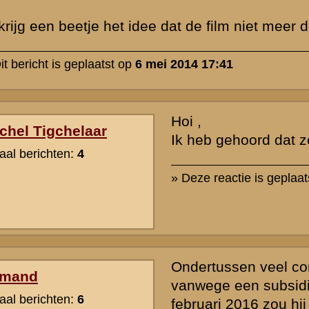
Ben benieuwd!
» Deze reactie is geplaatst op
20 juli 2014 13:48
Inmiddels is er een site over de film die dus in 2016 in de bioscoop
verschijnen;
http://grebbebergdefilm.nl/
Ik hoop dat het een waarheidsgetrouwe film gaat worden.
» Deze reactie is geplaatst op
18 oktober 2014 00:17
Mijn ervaring is dat speelfilms het met de waarheid niet zo nauw nem
niet op deze film te wachten
» Deze reactie is geplaatst op
15 december 2014 01:33
Naar wat ik heb vernomen hebben de filmmakers grote moeite het 
benodigde budget van € 4 miljoen bij elkaar te krijgen. Tot dusver 
miljoen bij elkaar. Ze hebben een dringend beroep gedaan op het 