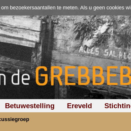
ten. Als u geen cookies wilt toestaan kunt u
hier klikken
.
Accepteer cookies
Ereveld
Stichting
Discussiegroep
Zoeken
Hel
 Slag om de grebbeberg
rzicht
«
Terug naar hoofdpagina
»
P
3.