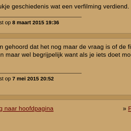
Zie ook...
»