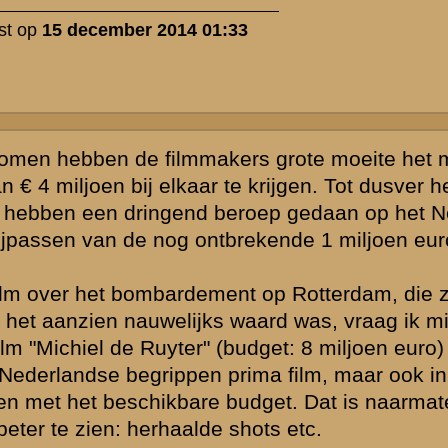
lm er ooit nog
et je het ook
laats uw reactie
 de thematiek
d zijn,
vende personen
ssiegroep.
gewijzigd en/of
lijk voor het