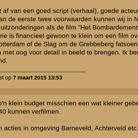
 van de
FAQ
udige
 is beantwoord.
eld