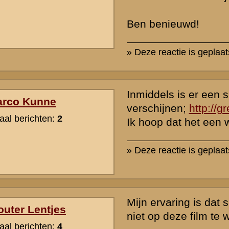
Filmfonds voor het bijpassen van de nog ontbrekende 1 miljoen eur
Gezien de geflopte film over het bombardement op Rotterdam, die z
budget van 5 miljoen het aanzien nauwelijks waard was, vraag ik mij
genoeg is. Zelfs de film "Michiel de Ruyter" (budget: 8 miljoen euro)
niet. Het is een voor Nederlandse begrippen prima film, maar ook in 
men moeten woekeren met het beschikbare budget. Dat is naarmate
einde nadert steeds beter te zien: herhaalde shots etc.
Een goede film hangt af van een goed script (verhaal), goede acteu
voldoende budget. Aan de eerste twee voorwaarden kunnen wij in 
wel voldoen (slechte uitzonderingen als de film "Het Bombardement
maar onze filmindustrie is financieel gewoon te klein om een film ov
bombardement op Rotterdam of de Slag om de Grebbeberg fatsoenli
waarheidsgetrouw en met oog voor detail in beeld te brengen. Ik b
pessimistisch gestemd.
» Deze reactie is geplaatst op
7 maart 2015 13:53
Ik denk dat ze met zo'n klein budget misschien een wat kleiner ge
de meidagen van 1940 kunnen verfilmen.
Zoiets als de huzaren acties in omgeving Barneveld, Achterveld etc