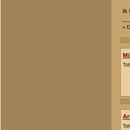
Marco Kunne
Totaal berichten:
2
Wouter Lentjes
Totaal berichten:
4
Ronald H. van Ewijk
Totaal berichten:
19