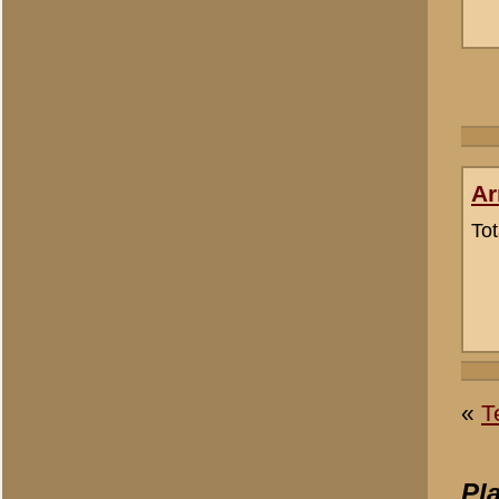
«
Archeologisch onderzoe
© 1998-2026
Stichting De Greb
|
Overzicht recente aanvullingen
|
Gebruiksvoor