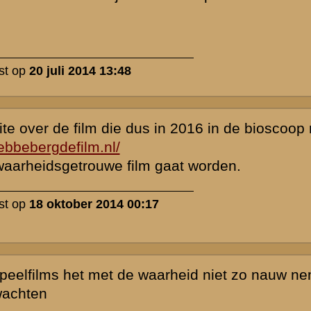
o.
elfs met een
 af of 4 miljoen
 heeft het net
die film heeft
 de film het
rs en
Nederland echt
" daargelaten),
er het
jk,
en dan ook
beuren rondom
.