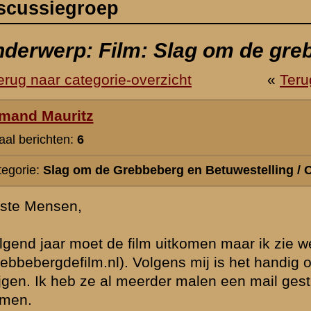
berg en Betuwestelling / Overige relevante onderwerpen
 uitkomen maar ik zie weinig veranderingen op de pagina van de film
lgens mij is het handig om in deze tijd opnames te maken om een zo jui
rder malen een mail gestuurd ook met de vraag om eventueel als figuran
ee dat de film niet meer doorgaat, weet iemand hier iest meer over?
ei 2014 17:41
Hoi ,
Ik heb gehoord dat ze gaan filmen in 2015.
» Deze reactie is geplaatst op
9 juli 2014 14:49
Ondertussen veel contact gehad en inderdaad is de film uitgesteld
vanwege een subsidie regeling waar ze dan aanspraak op kunnen 
februari 2016 zou hij te zien moeten zijn de bioscoop.