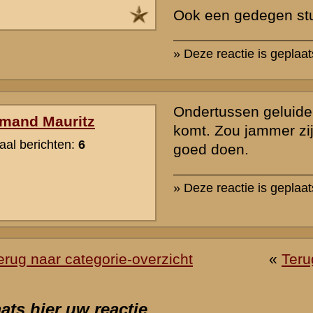
k naar de commandopost...
waarden
|
Begrippenlijst
|
Veelgestelde vragen
|
Afkortingen