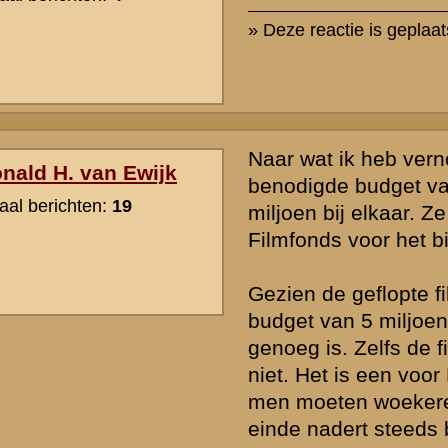
Ook een gedegen stukje geschiedenis wat een verfilming verdiend.
» Deze reactie is geplaatst op
8 maart 2015 19:36
Ondertussen geluiden gehoord dat het nog maar de vraag is of de fi
komt. Zou jammer zijn maar wel begrijpelijk want als je iets doet mo
goed doen.
» Deze reactie is geplaatst op
7 mei 2015 20:52
rzicht
«
Terug naar hoofdpagina
»
P
nadrukkelijk het recht voor om nieuwe berichten of reacties die voor
cussiegroep irrelevant zijn, onbetamelijk of onbegrijpelijk geformuleer
ommerciële lading hebben of inbreuk maken op de privacy van nog le
e zal pas
na goedkeuring
door de beheerders zichtbaar zijn in de discu
en daarin vermeldde gegevens en personalia - wordt na publicatie niet 
 een dwingende aanleiding is. Berichtenschrijvers zijn zelf verantwoorde
 hun berichten voordat deze worden gepost.