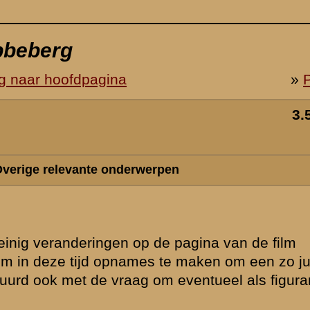
st beeld te
t deel te
 naar 2016
maken. In