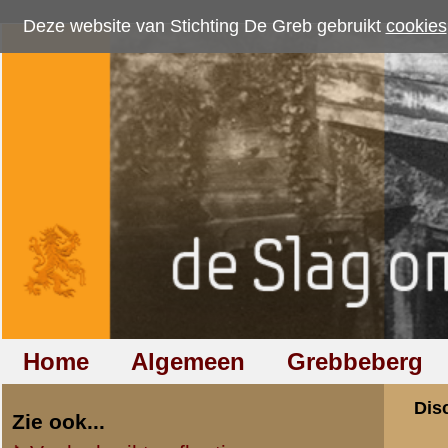
Deze website van Stichting De Greb gebruikt
cookies
om bezoekersaantallen te me
Home
Algemeen
Grebbeberg
Betuwestelling
Discussiegroep
Zie ook...
Veelgebruikte afkortingen
Discussiegroep
Begrippen en verklaringen
Onderwerp: Film:
Veelgestelde vragen (FAQ)
Hulp bij zoektocht naar militair,
«
Terug naar categorie-ove
relatie of familielid
Armand Mauritz
Totaal berichten:
6