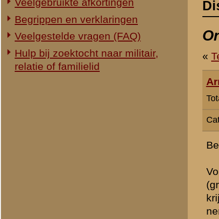
Categorie:
Slag om de Grebbe
Beste Mensen,
Volgend jaar moet de film
(grebbebergdefilm.nl). Vo
krijgen. Ik heb ze al mee
nemen.
Ik krijg een beetje het id
» Dit bericht is geplaatst op
6 m
Michel Tigchelaar
Totaal berichten:
4
Armand
Totaal berichten:
6