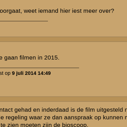
 moet
en, dus ik zit
minimaal
heeft men 3
Nederlands