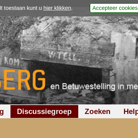
p
laats uw reactie
558
keer gelezen
7
reacties