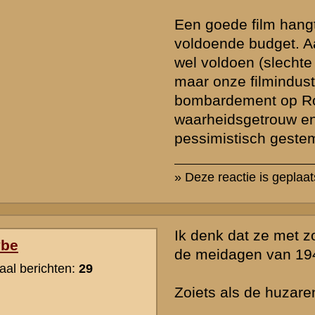
de
Gebruiksvoorwaarden
. Tevens verzoeken wij u om kennis te nemen
licht dat uw vraag daar al beantwoord wordt.
of ander beeldmateriaal op te nemen bij uw bericht, e-mail deze naar
verzorgen de plaatsing (meestal nog dezelfde dag).
hten op onze website te beperken vragen wij u hieronder een eenvo
rden. Berichten worden alleen geaccepteerd indien deze vraag correct
*) = verplicht v