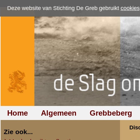
Deze website van Stichting De Greb gebruikt
cookies
om bezoekersaantallen te me
Home
Algemeen
Grebbeberg
Betuwestelling
Discussiegroep
Zie ook...
Veelgebruikte afkortingen
Discussiegroep
Begrippen en verklaringen
Onderwerp: Rondl
Veelgestelde vragen (FAQ)
Hulp bij zoektocht naar militair,
«
Terug naar categorie-ove
relatie of familielid
Joost Bruinsma
(redactie)