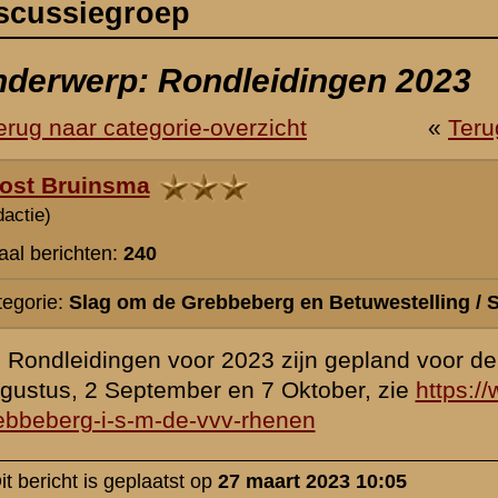
erg en Betuwestelling / Stichting De Greb
3 zijn gepland voor de volgende data: 13 en 27 Mei, 17 Juni, 15 Juli,
 7 Oktober, zie
https://www.grebbeberg.nl/index.php?page=rondwande
rhenen
maart 2023 10:05
rzicht
«
Terug naar hoofdpagina
»
P
nadrukkelijk het recht voor om nieuwe berichten of reacties die voor
cussiegroep irrelevant zijn, onbetamelijk of onbegrijpelijk geformuleer
ommerciële lading hebben of inbreuk maken op de privacy van nog le
e zal pas
na goedkeuring
door de beheerders zichtbaar zijn in de discu
en daarin vermeldde gegevens en personalia - wordt na publicatie niet 
 een dwingende aanleiding is. Berichtenschrijvers zijn zelf verantwoorde
 hun berichten voordat deze worden gepost.
de
Gebruiksvoorwaarden
. Tevens verzoeken wij u om kennis te nemen
licht dat uw vraag daar al beantwoord wordt.