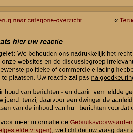
of ander beeldmateriaal op te nemen bij uw bericht, e-mail deze naar
verzorgen de plaatsing (meestal nog dezelfde dag).
hten op onze website te beperken vragen wij u hieronder een eenvo
rden. Berichten worden alleen geaccepteerd indien deze vraag correct
*) = verplicht v
k naar de commandopost...