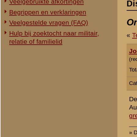
Totaal berichten:
240
Categorie:
Slag om de Grebbeb
De Rondleidingen voor 202
Augustus, 2 September en
grebbeberg-i-s-m-de-vvv-
» Dit bericht is geplaatst op
27 
«
Terug naar categorie-ove
Plaats hier uw reactie
Opgelet:
We behouden ons 
van onze websites en de dis
ongewenste politieke of c
niet te plaatsen. Uw reacti
De inhoud van berichten - 
verwijderd, tenzij daarvoor
toetsen van de inhoud van
Zie voor meer informatie 
(veelgestelde vragen)
, wel