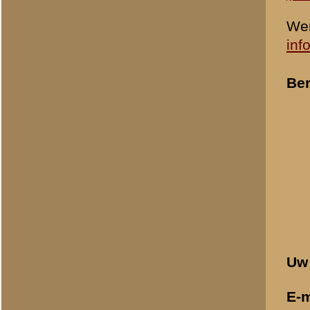
© 1998-2026
Stichting De Greb
|
Overzicht recente aanvullingen
|
Gebruiksvoor