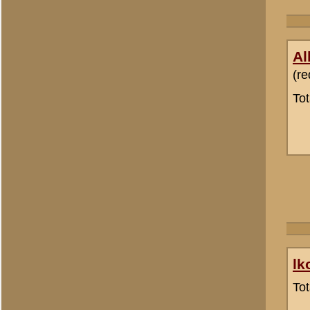
ROBL
Totaal berichten:
698
Allert Goossens
(redactie)
Totaal berichten:
1.340
«
Terug naar categorie-ove
«
Archeologisch onderzoe