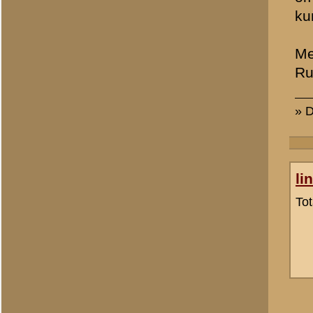
D. Krouwel
D. Krouwel
Totaal berichten:
6